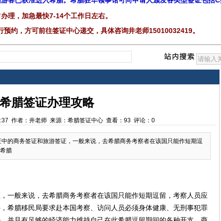
，中国游客已获准进入希腊。希腊驻华领事馆可向申请人颁发各类型签证包括
办理，加急最快7-14个工作日左右。
预约，方可前往签证中心递交，具体咨询井老师15010032419
。
希腊签证办理攻略
15:10:37 作者：井老师 来源：希腊签证中心 查看：93 评论：0
证中的商务签证和旅游签证，一般来说，去希腊商务考察者在该国只能作短期逗
希腊
证，一般来说，去希腊商务考察者在该国只能作短期逗留，考察人员应
外，希腊移民局要求赴本国考察、访问人员必须身体健康、无刑事犯罪
胁，并且有足够的经济能力维持自己在此希腊逗留期间的各种开支。商