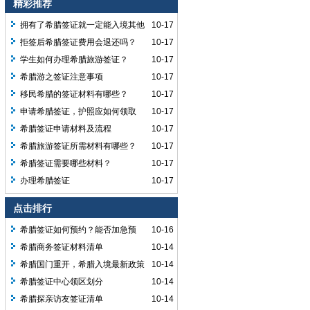
精彩推荐
拥有了希腊签证就一定能入境其他
10-17
申根国家吗？
拒签后希腊签证费用会退还吗？
10-17
学生如何办理希腊旅游签证？
10-17
希腊游之签证注意事项
10-17
移民希腊的签证材料有哪些？
10-17
申请希腊签证，护照应如何领取
10-17
呢？
希腊签证申请材料及流程
10-17
希腊旅游签证所需材料有哪些？
10-17
希腊签证需要哪些材料？
10-17
办理希腊签证
10-17
点击排行
希腊签证如何预约？能否加急预
10-16
约？
希腊商务签证材料清单
10-14
希腊国门重开，希腊入境最新政策
10-14
解读
希腊签证中心领区划分
10-14
希腊探亲访友签证清单
10-14