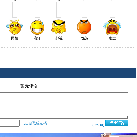
同情
流汗
鄙视
愤怒
难过
暂无评论
点击获取验证码
(
0
/500)